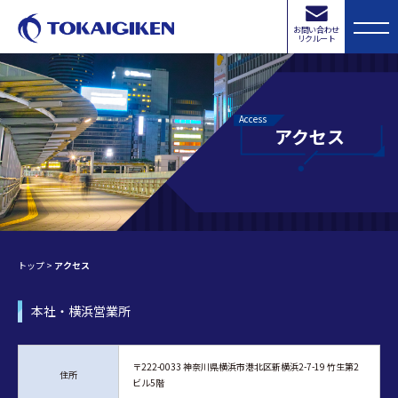
お問い合わせ
リクルート
Access
アクセス
トップ
>
アクセス
本社・横浜営業所
〒222-0033 神奈川県横浜市港北区新横浜2-7-19 竹生第2
住所
ビル5階