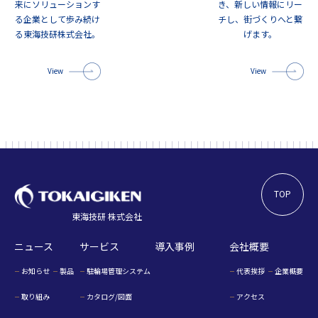
来にソリューションす
き、新しい情報にリー
る企業として歩み続け
チし、街づくりへと繋
る東海技研株式会社。
げます。
View
View
TOP
東海技研 株式会社
ニュース
サービス
導入事例
会社概要
お知らせ
製品
駐輪場管理システム
代表挨拶
企業概要
取り組み
カタログ/図面
アクセス