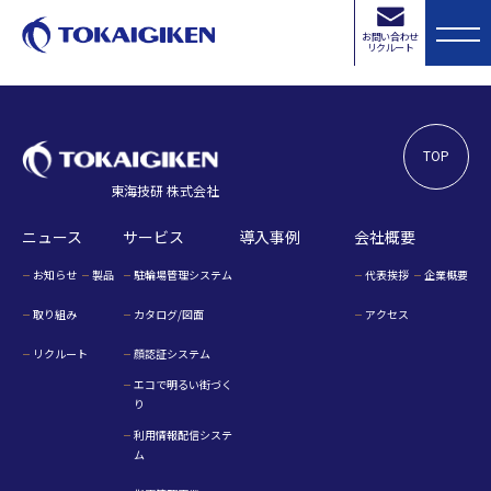
[contact-form-7 id=”154″ title=”無題”]
お問い合わせ
リクルート
TOP
東海技研 株式会社
ニュース
サービス
導入事例
会社概要
お知らせ
製品
駐輪場管理システム
代表挨拶
企業概要
取り組み
カタログ/図面
アクセス
リクルート
顔認証システム
エコで明るい街づく
り
利用情報配信システ
ム